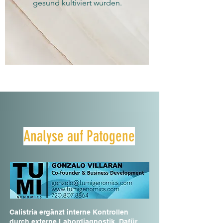
gesund kultiviert wurden.
Analyse auf Patogene
Calistria ergänzt interne Kontrollen
durch externe Labordiagnostik. Dafür