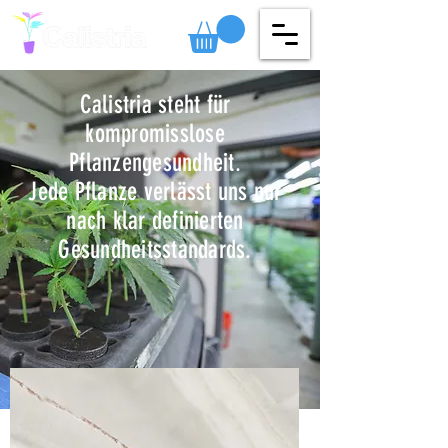
Calistria steht für
kompromisslose
Pflanzengesundheit.
Jede Pflanze verlässt uns nur
nach klar definierten
Gesundheitsstandards.