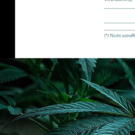
____________
_____________
____________
(*) Nicht zutref
Email
info@calistria.at