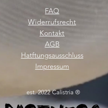
FAQ
Widerrufsrecht
Kontakt
AGB
Hatftungsausschluss
Impressum
est. 2022 Calistria ®