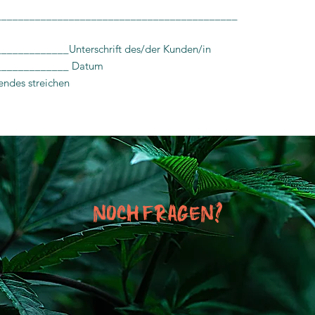
___________________________________________
____________Unterschrift des/der Kunden/in
_____________ Datum
fendes streichen
Noch Fragen?