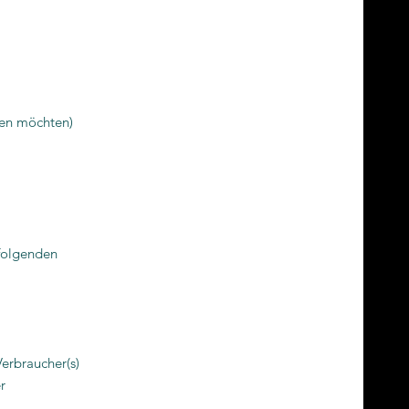
fen möchten)
 folgenden
rbraucher(s)
r