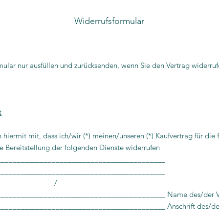
Widerrufsformular
mular nur ausfüllen und zurücksenden, wenn Sie den Vertrag widerru
t
en hiermit mit, dass ich/wir (*) meinen/unseren (*) Kaufvertrag für die
ie Bereitstellung der folgenden Dienste widerrufen
___________________________________________
___________________________________________
) ______________ /
__________________________________________ Name des/der Ve
__________________________________________ Anschrift des/de