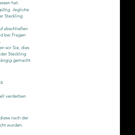
assen hat.
ültig. Jegliche
r Steckling
auf abschließen
nd bei Fragen
.
n wir Sie, dies
der Steckling
kgängig gemacht
ts
ell verderben
 diese nach der
scht wurden.