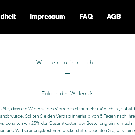
dheit
Impressum
FAQ
AGB
Widerrufsrecht
Folgen des Widerrufs
n Sie, dass ein Widerruf des Vertrages nicht mehr möglich ist, sobald
andt wurde. Sollten Sie den Vertrag innerhalb von 5 Tagen nach Ihre
en, behalten wir 25% der Gesamtkosten der Bestellung ein, um admin
n und Vorbereitungskosten zu decken.Bitte beachten Sie, dass ein 