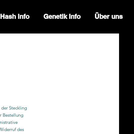
Hash info
Genetik Info
Über uns
 der Steckling
r Bestellung
istrative
Widerruf des