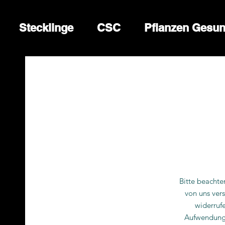
Stecklinge
CSC
Pflanzen Gesun
Bitte beachte
von uns vers
widerruf
Aufwendunge