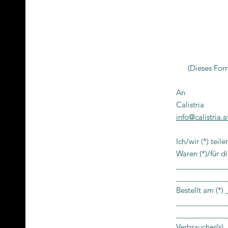
(Dieses For
An
Calistria
info@calistria.a
Ich/wir (*) teil
Waren (*)/für d
____________
____________
Bestellt am (*
_____________
_____________
Verbraucher(s)