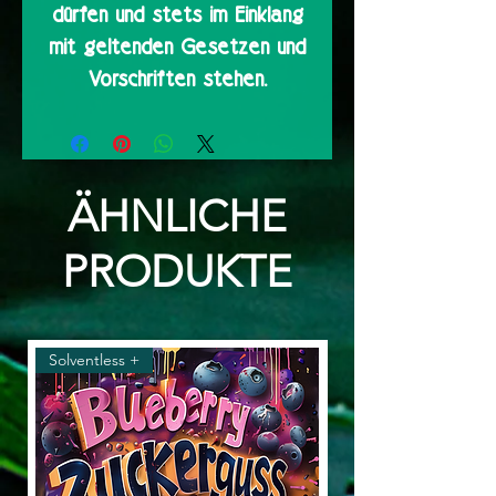
dürfen und stets im Einklang
mit geltenden Gesetzen und
Vorschriften stehen.
ÄHNLICHE
PRODUKTE
Solventless +
Solventless & Flower