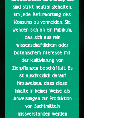
sind strikt neutral gehalten,
um jede Befürwortung des
Konsums zu vermeiden. Sie
wenden sich an ein Publikum,
das sich aus rein
wissenschaftlichem oder
botanischem Interesse mit
der Kultivierung von
Zierpflanzen beschäftigt. Es
ist ausdrücklich darauf
hinzuweisen, dass diese
Inhalte in keiner Weise als
Anweisungen zur Produktion
von Suchtmitteln
missverstanden werden