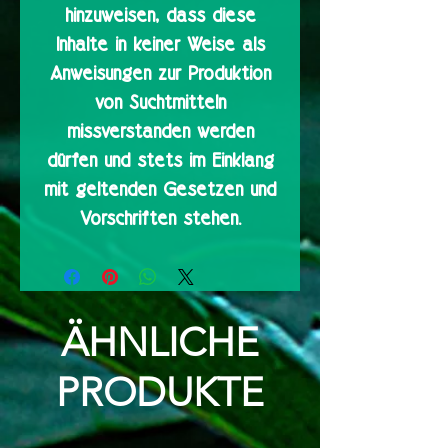
hinzuweisen, dass diese
Inhalte in keiner Weise als
Anweisungen zur Produktion
von Suchtmitteln
missverstanden werden
dürfen und stets im Einklang
mit geltenden Gesetzen und
Vorschriften stehen.
ÄHNLICHE
PRODUKTE