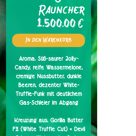
Rauncher
Preis
1.500,00 €
In den Warenkorb
Aroma:
Süß-saurer Jolly-
Candy, reife Wassermelone,
cremige Nussbutter, dunkle
Beeren, dezenter White-
Truffle-Funk mit deutlichem
Gas-Schleier im Abgang
Kreuzung aus:
Gorilla Butter
F2 (White Truffle Cut) × Devil