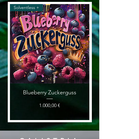
Solventless +
Solventless & Flower
Blueberry Zuckerguss
Preis
1.000,00 €