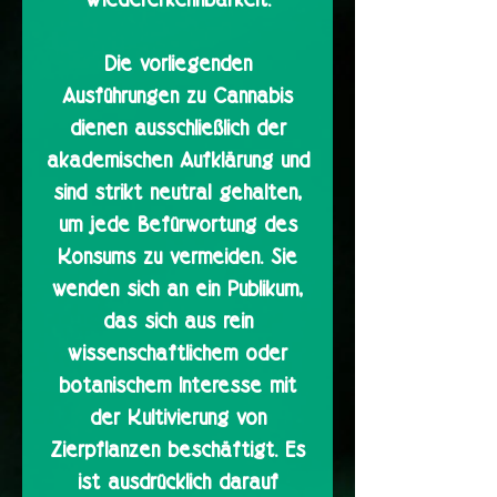
Die vorliegenden
Ausführungen zu Cannabis
dienen ausschließlich der
akademischen Aufklärung und
sind strikt neutral gehalten,
um jede Befürwortung des
Konsums zu vermeiden. Sie
wenden sich an ein Publikum,
das sich aus rein
wissenschaftlichem oder
botanischem Interesse mit
der Kultivierung von
Zierpflanzen beschäftigt. Es
ist ausdrücklich darauf