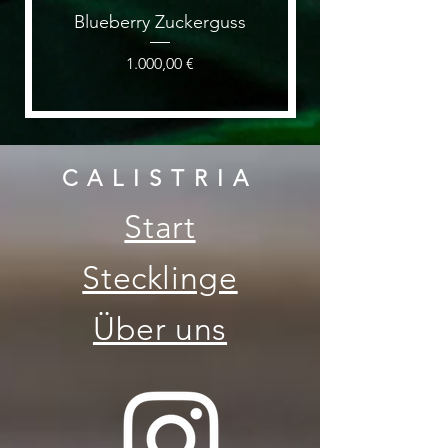
Blueberry Zuckerguss
Preis
1.000,00 €
CALISTRIA
Start
Stecklinge
Über uns