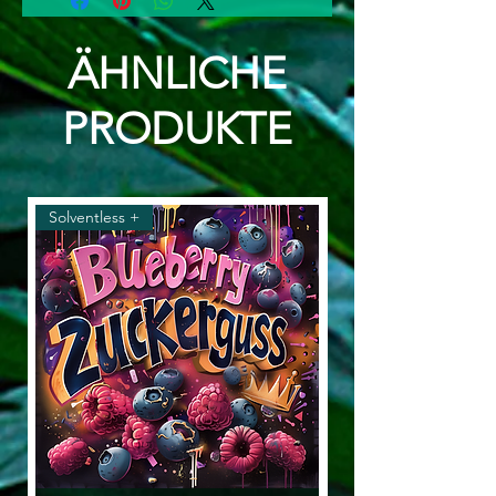
ÄHNLICHE
PRODUKTE
Solventless +
Solventless & Flower