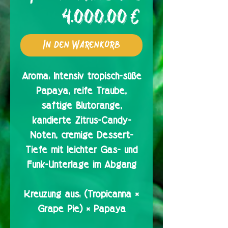
Preis
4.000,00 €
In den Warenkorb
Aroma:
Intensiv tropisch-süße
Papaya, reife Traube,
saftige Blutorange,
kandierte Zitrus-Candy-
Noten, cremige Dessert-
Tiefe mit leichter Gas- und
Funk-Unterlage im Abgang
Kreuzung aus:
(Tropicanna ×
Grape Pie) × Papaya