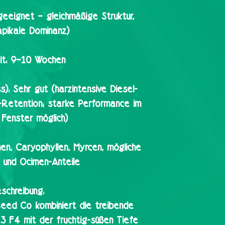
geeignet – gleichmäßige Struktur,
apikale Dominanz)
t:
9–10 Wochen
s):
Sehr gut (harzintensive Diesel-
n-Retention; starke Performance im
Fenster möglich)
en, Caryophyllen, Myrcen, mögliche
- und Ocimen-Anteile
schreibung:
Seed Co kombiniert die treibende
3 F4 mit der fruchtig-süßen Tiefe