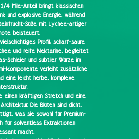
1/4 Mile-Anteil bringt klassischen
unk und explosive Energie, während
teinfrucht-Süße mit Lychee-artiger
note beisteuert.
ielschichtiges Profil: scharf-saure
chee und reife Nektarine, begleitet
s-Schleier und subtiler Würze im
mi-Komponente verleiht zusätzliche
d eine leicht herbe, komplexe
terstruktur.
te einen kräftigen Stretch und eine
Architektur. Die Blüten sind dicht,
ttigt, was sie sowohl für Premium-
h für solventless Extraktionen
ressant macht.