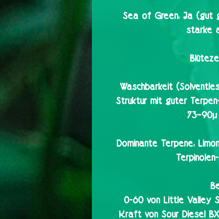
Sea of Green:
Ja (gut 
starke 
Blütezei
Waschbarkeit (Solventles
Struktur mit guter Terpe
73–90µ 
Dominante Terpene:
Limon
Terpinolen
Be
0-60 von Little Valley 
Kraft von Sour Diesel BX