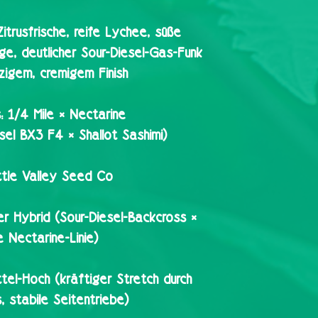
itrusfrische, reife Lychee, süße
ge, deutlicher Sour-Diesel-Gas-Funk
rzigem, cremigem Finish
:
1/4 Mile × Nectarine
sel BX3 F4 × Shallot Sashimi)
ttle Valley Seed Co
r Hybrid (Sour-Diesel-Backcross ×
e Nectarine-Linie)
ttel-Hoch (kräftiger Stretch durch
s, stabile Seitentriebe)