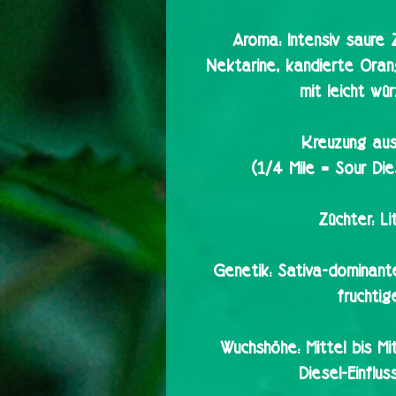
Aroma:
Intensiv saure Z
Nektarine, kandierte Oran
mit leicht wü
Kreuzung aus
(1/4 Mile = Sour Die
Züchter:
Li
Genetik:
Sativa-dominante
fruchtig
Wuchshöhe:
Mittel bis Mi
Diesel-Einflus