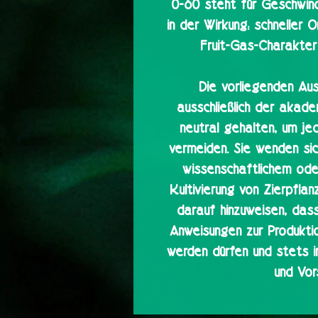
0-60 steht für Geschwind
in der Wirkung: schneller 
Fruit-Gas-Charakter
Die vorliegenden Au
ausschließlich der akade
neutral gehalten, um j
vermeiden. Sie wenden sich
wissenschaftlichem ode
Kultivierung von Zierpflan
darauf hinzuweisen, dass
Anweisungen zur Produkti
werden dürfen und stets 
und Vor